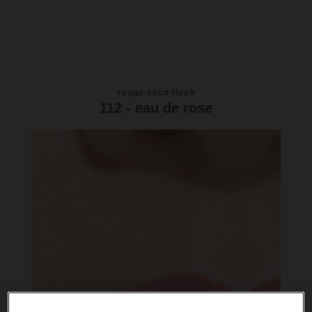
rouge coco flash
112 - eau de rose