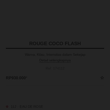
ROUGE COCO FLASH
Warna, Kilau, Intensitas dalam Sekejap
Detail selengkapnya
Ref. 174112
RP930.000
*
34 SHADES TERSEDIA
112 - EAU DE ROSE