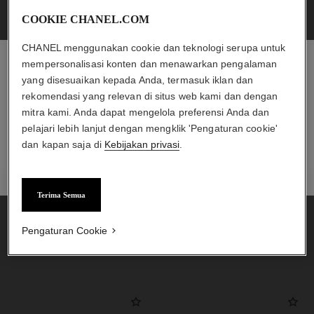
COOKIE CHANEL.COM
CHANEL menggunakan cookie dan teknologi serupa untuk
mempersonalisasi konten dan menawarkan pengalaman
yang disesuaikan kepada Anda, termasuk iklan dan
CHANEL ESHOP
rekomendasi yang relevan di situs web kami dan dengan
Temukan pilihan produk eksklusif dan pesan langsung
mitra kami. Anda dapat mengelola preferensi Anda dan
dari toko online.
pelajari lebih lanjut dengan mengklik 'Pengaturan cookie'
dan kapan saja di
Kebijakan privasi
.
TEMUKAN CHANEL ESHOP
TEMUKAN CHANEL.COM
Terima Semua
Pengaturan Cookie
MENARIK UNTUK ANDA