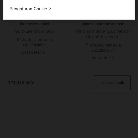
Pengaturan Cookie
baume essentiel
joues contraste intense
Multi-use Glow Stick
Perona Pipi dengan Tekstur
Ref. 169060
Cream-to-powder
6 shades tersedia
Ref. 168242
5 shades tersedia
rp1.110.000
*
rp1.250.000
*
Lihat detail
Lihat detail
RP1.410.000
*
temukan butik