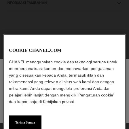
INFORMASI TAMBAHAN
COOKIE CHANEL.COM
MENARIK UNTUK ANDA
CHANEL menggunakan cookie dan teknologi serupa untuk
mempersonalisasi konten dan menawarkan pengalaman
yang disesuaikan kepada Anda, termasuk iklan dan
CHANEL ESHOP
rekomendasi yang relevan di situs web kami dan dengan
Temukan pilihan produk eksklusif dan pesan langsung
mitra kami. Anda dapat mengelola preferensi Anda dan
dari toko online.
pelajari lebih lanjut dengan mengklik 'Pengaturan cookie'
dan kapan saja di
Kebijakan privasi
.
TEMUKAN CHANEL ESHOP
TEMUKAN CHANEL.COM
Terima Semua