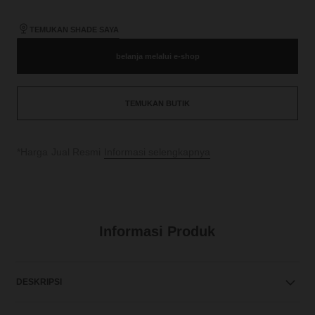
TEMUKAN SHADE SAYA
belanja melalui e-shop
TEMUKAN BUTIK
↩
*Harga Jual Resmi
Informasi selengkapnya
Informasi Produk
DESKRIPSI