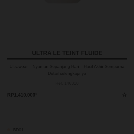
ULTRA LE TEINT FLUIDE
Ultrawear – Nyaman Sepanjang Hari – Hasil Akhir Sempurna
Detail selengkapnya
Ref. 146310
RP1.410.000
*
9 SHADES TERSEDIA
BD01