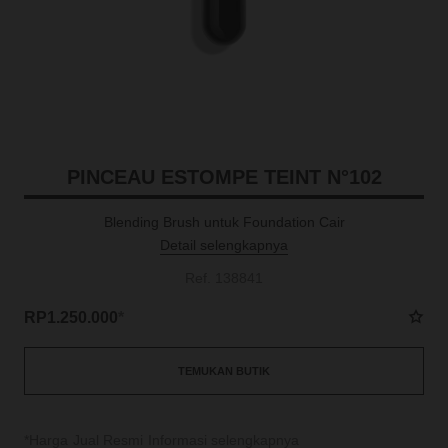
PINCEAU ESTOMPE TEINT N°102
Blending Brush untuk Foundation Cair
Detail selengkapnya
Ref. 138841
RP1.250.000
*
TEMUKAN BUTIK
↩
*Harga Jual Resmi
Informasi selengkapnya