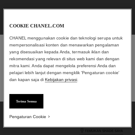
COOKIE CHANEL.COM
CHANEL menggunakan cookie dan teknologi serupa untuk
mempersonalisasi konten dan menawarkan pengalaman
yang disesuaikan kepada Anda, termasuk iklan dan
CHANEL ESHOP
rekomendasi yang relevan di situs web kami dan dengan
Temukan pilihan produk eksklusif dan pesan langsung
mitra kami. Anda dapat mengelola preferensi Anda dan
dari toko online.
pelajari lebih lanjut dengan mengklik 'Pengaturan cookie'
dan kapan saja di
Kebijakan privasi
.
TEMUKAN CHANEL ESHOP
TEMUKAN CHANEL.COM
la crème main
les beiges foundation
Menutrisi – Melembutkan –
Les Beiges Foundation yang
Terima Semua
Mencerahkan
Melembapkan dan Tahan Lama
Ref. 133850
Ref. 184720
dengan Hasil Akhir Kulit Sehat
12 shades tersedia
rp1.470.000
*
Bercahaya
Pengaturan Cookie
rp1.410.000
*
Lihat detail
Lihat detail
TEMUKAN SHADE SAYA