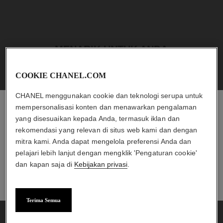
MENARIK UNTUK ANDA
COOKIE CHANEL.COM
CHANEL menggunakan cookie dan teknologi serupa untuk
mempersonalisasi konten dan menawarkan pengalaman
yang disesuaikan kepada Anda, termasuk iklan dan
CHANEL ESHOP
rekomendasi yang relevan di situs web kami dan dengan
Temukan pilihan produk eksklusif dan pesan langsung
mitra kami. Anda dapat mengelola preferensi Anda dan
dari toko online.
pelajari lebih lanjut dengan mengklik 'Pengaturan cookie'
dan kapan saja di
Kebijakan privasi
.
TEMUKAN CHANEL ESHOP
TEMUKAN CHANEL.COM
Terima Semua
noir allure
chance eau splendide