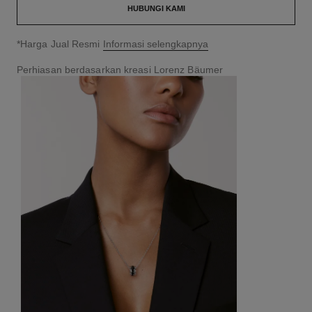
HUBUNGI KAMI
↩
*Harga Jual Resmi
Informasi selengkapnya
Perhiasan berdasarkan kreasi Lorenz Bäumer