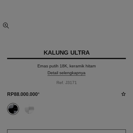
tampilan gambar yang lebih besar
KALUNG ULTRA
Emas putih 18K, keramik hitam
Detail selengkapnya
Ref. J3171
RP88.000.000
*
varian
(2)