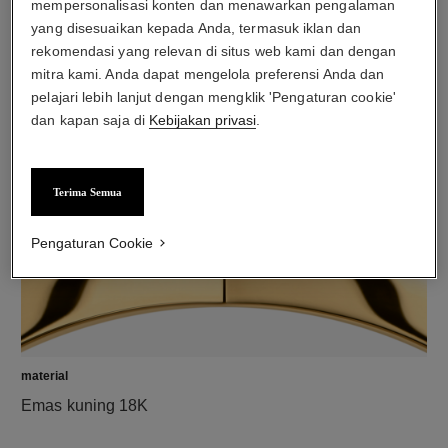
mempersonalisasi konten dan menawarkan pengalaman
yang disesuaikan kepada Anda, termasuk iklan dan
rekomendasi yang relevan di situs web kami dan dengan
mitra kami. Anda dapat mengelola preferensi Anda dan
berlian
pelajari lebih lanjut dengan mengklik 'Pengaturan cookie'
5 berlian dengan potongan bulat total 0.15 karat
dan kapan saja di
Kebijakan privasi
.
Karakter tiap produk mungkin berbeda**
Terima Semua
Pengaturan Cookie
material
Emas kuning 18K