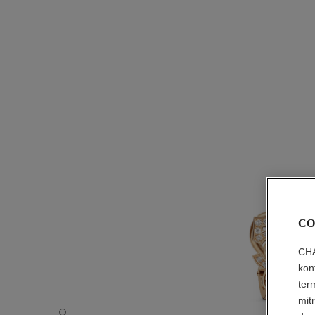
CO
CHA
kon
ter
mit
Anting tunggal Eternal N°5 - Tampilan default - lihat vers