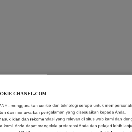
OKIE CHANEL.COM
ANTING 
NEL menggunakan cookie dan teknologi serupa untuk mempersonali
N°5
ten dan menawarkan pengalaman yang disesuaikan kepada Anda,
masuk iklan dan rekomendasi yang relevan di situs web kami dan den
EMAS BEIGE 18K, 
ra kami. Anda dapat mengelola preferensi Anda dan pelajari lebih lanju
i ukuran standar
Detail selengkapn