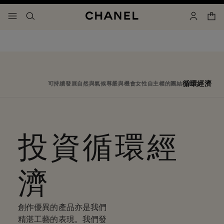
啟用高對比
購物
選單 - 主導覽
- 主導覽
搜尋
賬戶
循環經濟
可持續發展
自然與氣候
尊嚴與機會
女性自主權
的團結行動
投資循環經
濟
創作優異的產品亦是我們
精湛工藝的表現。我們發