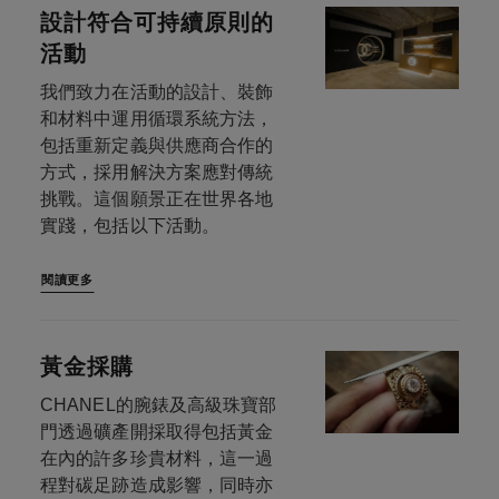
設計符合可持續原則的
活動
我們致力在活動的設計、裝飾
和材料中運用循環系統方法，
包括重新定義與供應商合作的
方式，採用解決方案應對傳統
挑戰。這個願景正在世界各地
實踐，包括以下活動。
閱讀更多
黃金採購
CHANEL的腕錶及高級珠寶部
門透過礦產開採取得包括黃金
在內的許多珍貴材料，這一過
程對碳足跡造成影響，同時亦