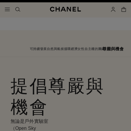
啟用高對比
購物
選單 - 主導覽
- 主導覽
搜尋
賬戶
尊嚴與機會
可持續發展
自然與氣候
循環經濟
女性自主權
的團結行動
提倡尊嚴與
機會
無論是戶外實驗室
（Open Sky