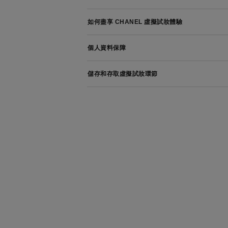
如何盡享 CHANEL 虛擬試妝體驗
個人資料保障
儲存和存取虛擬試妝環節