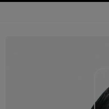
導覽
啟用高對比