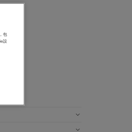
，包
e設