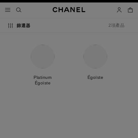
啟用高對比
購物
選單 - 主導覽
- 主導覽
搜尋
賬戶
2項產品
篩選器
Platinum
Égoïste
Égoïste