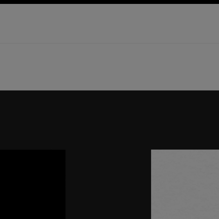
導覽
啟用高對比