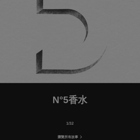
video
remaining time
video
N°5香水
1
/
OF
32
瀏覽所有故事