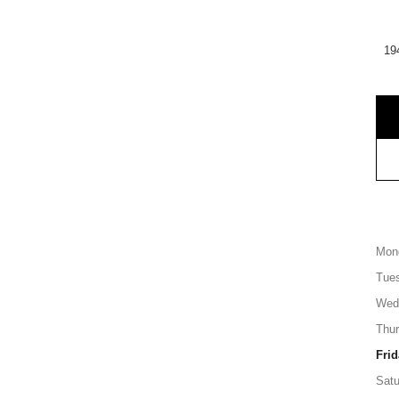
19
Mon
Tue
Wed
Thu
Frid
Satu