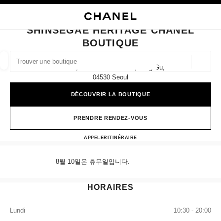
VER LE MODE CONTRASTE ÉLEVÉ
FERMER LA FICHE BOUTIQUE SHINSEGAE HERITAGE CHANEL BOUTIQUE
navigation principale
Rechercher
Mo
Pan
navigation principale
SHINSEGAE HERITAGE CHANEL
BOUTIQUE
TROUVER UNE BOUTIQUE
Géoloca
1f & 2f, 42 Namdaemun-Ro, Jung-Gu,
Les suggestions sont affichées sous cette barre de recherche
0 suggestions disponibles
04530 Seoul
DÉCOUVRIR LA BOUTIQUE
MODE
LUNETTES
HORLOGERIE ET JOAILLERIE
filtrer les résultats par :
filtres
PRENDRE RENDEZ-VOUS
Shinsegae Heritage CHANEL 
APPELER
+82 80 805 9628
ITINÉRAIRE
8월 10일은 휴무일입니다.
HORAIRES
Lundi
10:30 - 20:00