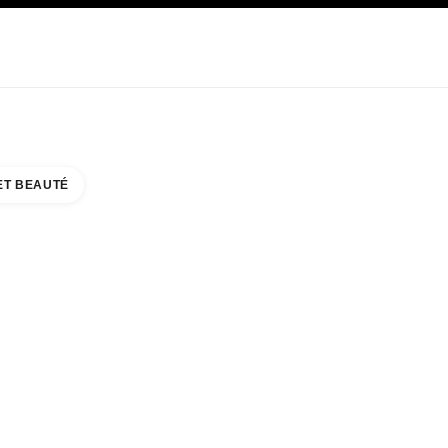
E
SOIN
ABOUT CHANEL
ET BEAUTÉ
 & BEAUTY COUNTER