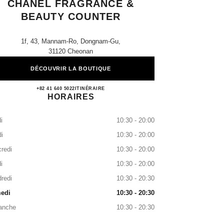
CHANEL FRAGRANCE &
BEAUTY COUNTER
1f, 43, Mannam-Ro, Dongnam-Gu,
31120 Cheonan
DÉCOUVRIR LA BOUTIQUE
Shinsegae Chungcheong CHANEL Fragra
+82 41 640 5022
APPELER
ITINÉRAIRE
HORAIRES
i
10:30 - 20:00
i
10:30 - 20:00
redi
10:30 - 20:00
i
10:30 - 20:00
redi
10:30 - 20:30
edi
10:30 - 20:30
anche
10:30 - 20:30