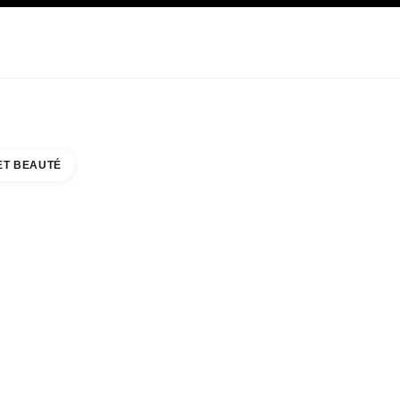
E
SOIN
ABOUT CHANEL
ET BEAUTÉ
JEWELRY BOUTIQUE