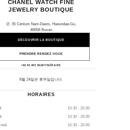
CHANEL WATCH FINE
JEWELRY BOUTIQUE
1f, 35 Centum Nam-Daero, Haeundae-Gu,
48058 Busan
DÉCOUVRIR LA BOUTIQUE
PRENDRE RENDEZ-VOUS
Shinsegae Centum City CHANEL Watch F
+82 80 805 9628
APPELER
ITINÉRAIRE
8월 24일은 휴무일입니다.
HORAIRES
i
10:30 - 20:00
i
10:30 - 20:00
redi
10:30 - 20:00