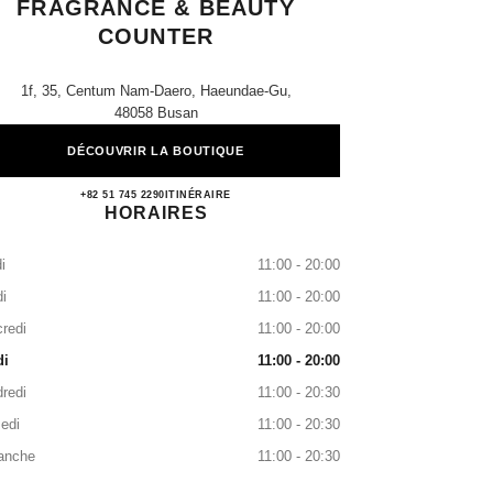
FRAGRANCE & BEAUTY
COUNTER
1f, 35, Centum Nam-Daero, Haeundae-Gu,
48058 Busan
DÉCOUVRIR LA BOUTIQUE
Shinsegae Centum CHANEL Fragrance &
+82 51 745 2290
APPELER
ITINÉRAIRE
HORAIRES
i
11:00 - 20:00
i
11:00 - 20:00
redi
11:00 - 20:00
di
11:00 - 20:00
redi
11:00 - 20:30
edi
11:00 - 20:30
anche
11:00 - 20:30