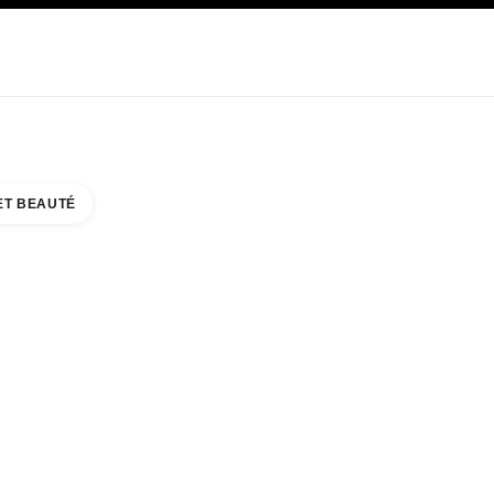
E
SOIN
ABOUT CHANEL
ET BEAUTÉ
UTY COUNTER