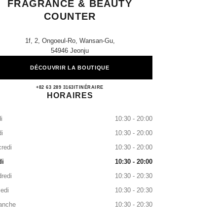
FRAGRANCE & BEAUTY
COUNTER
1f, 2, Ongoeul-Ro, Wansan-Gu,
54946 Jeonju
DÉCOUVRIR LA BOUTIQUE
Lotte Jeonju CHANEL Fragrance & Beau
+82 63 289 3163
APPELER
ITINÉRAIRE
HORAIRES
i
10:30 - 20:00
i
10:30 - 20:00
redi
10:30 - 20:00
di
10:30 - 20:00
redi
10:30 - 20:30
edi
10:30 - 20:30
anche
10:30 - 20:30