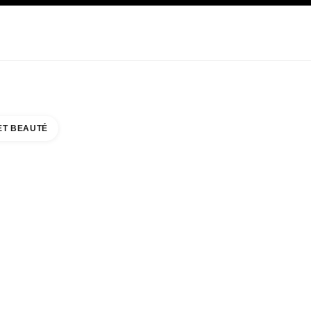
E
SOIN
ABOUT CHANEL
ET BEAUTÉ
COUNTER