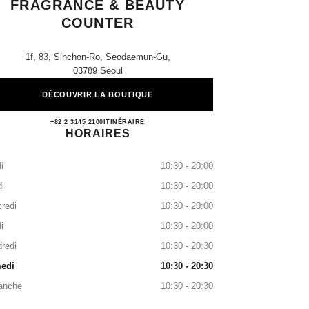
FRAGRANCE & BEAUTY
COUNTER
1f, 83, Sinchon-Ro, Seodaemun-Gu,
03789 Seoul
DÉCOUVRIR LA BOUTIQUE
Hyundai Shinchon CHANEL Fragrance &
+82 2 3145 2100
APPELER
ITINÉRAIRE
HORAIRES
i
10:30 - 20:00
i
10:30 - 20:00
redi
10:30 - 20:00
i
10:30 - 20:00
redi
10:30 - 20:30
edi
10:30 - 20:30
anche
10:30 - 20:30