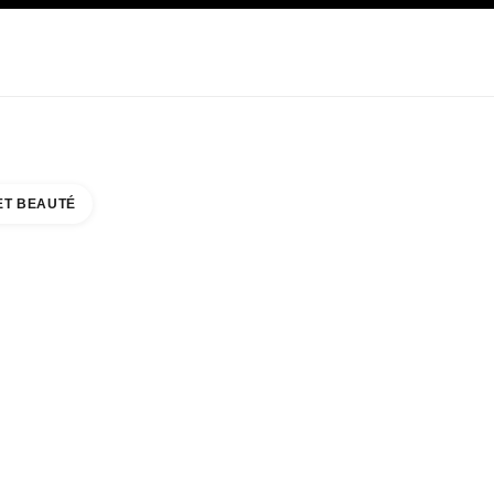
E
SOIN
ABOUT CHANEL
ET BEAUTÉ
UTY COUNTER