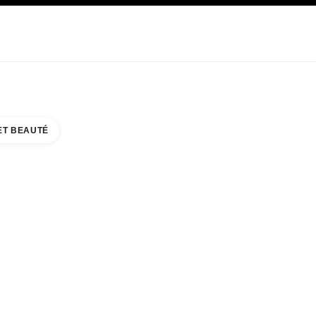
E
SOIN
ABOUT CHANEL
ET BEAUTÉ