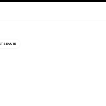
E
SOIN
ABOUT CHANEL
ET BEAUTÉ