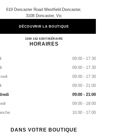
619 Doncaster Road Westfield Doncaster,
3108 Doncaster, Vic
DÉCOUVRIR LA BOUTIQUE
DONCASTER BOUTIQUE
1300 242 635
APPELER
ITINÉRAIRE
HORAIRES
i
09:00 - 17:30
i
09:00 - 17:30
redi
09:00 - 17:30
i
09:00 - 21:00
dredi
09:00 - 21:00
edi
09:00 - 18:00
anche
10:00 - 17:00
DANS VOTRE BOUTIQUE