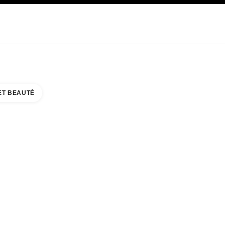
E
SOIN
ABOUT CHANEL
ET BEAUTÉ
Y MIXC