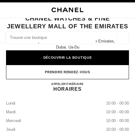
VER LE MODE CONTRASTE ÉLEVÉ
FERMER LA FICHE BOUTIQUE CHANEL WATCHES & FINE JEWELLERY MAL
navigation principale
Rechercher
Mo
Pan
navigation principale
CHANEL WATCHES & FINE
JEWELLERY MALL OF THE EMIRATES
TROUVER UNE BOUTIQUE
Géoloca
Sheikh Zayed Road First Level, Mall Of The Emirates,
Les suggestions sont affichées sous cette barre de recherche
0 suggestions disponibles
Dubai, Ua-Du
DÉCOUVRIR LA BOUTIQUE
MODE
LUNETTES
HORLOGERIE ET JOAILLERIE
filtrer les résultats par :
filtres
PRENDRE RENDEZ-VOUS
CHANEL WATCHES & FINE
APPELER
43818400
ITINÉRAIRE
HORAIRES
Lundi
10:00 - 00:00
Mardi
10:00 - 00:00
Mercredi
10:00 - 00:00
Jeudi
10:00 - 00:00