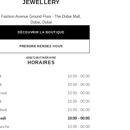
JEWELLERY
Fashion Avenue Ground Floor - The Dubai Mall,
Dubai, Dubai
DÉCOUVRIR LA BOUTIQUE
PRENDRE RENDEZ-VOUS
CHANEL WATCHES & FINE JEWELLE
43827106
APPELER
ITINÉRAIRE
HORAIRES
i
10:00 - 00:00
i
10:00 - 00:00
redi
10:00 - 00:00
i
10:00 - 00:00
redi
10:00 - 00:00
edi
10:00 - 00:00
anche
10:00 - 00:00