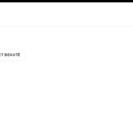
E
SOIN
ABOUT CHANEL
ET BEAUTÉ