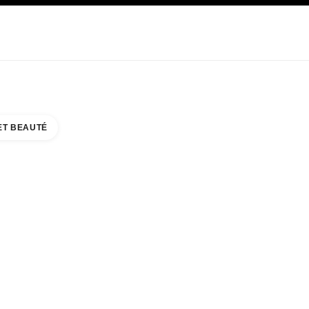
E
SOIN
ABOUT CHANEL
ET BEAUTÉ