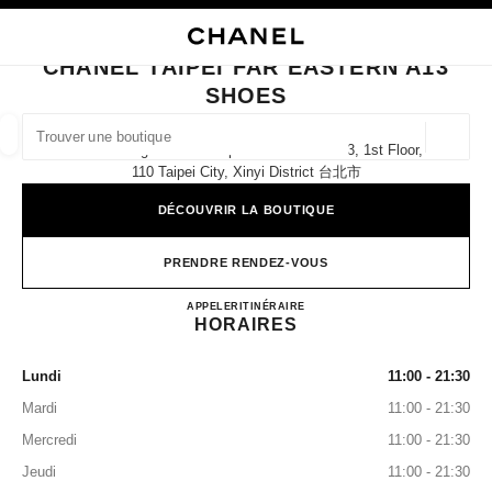
VER LE MODE CONTRASTE ÉLEVÉ
FERMER LA FICHE BOUTIQUE CHANEL TAIPEI FAR EASTERN A13 SHOES
navigation principale
Rechercher
Mo
Pan
navigation principale
CHANEL TAIPEI FAR EASTERN A13
SHOES
TROUVER UNE BOUTIQUE
Géoloca
No. 58 Songren Road Taipei Far Eastern A13, 1st Floor,
Les suggestions sont affichées sous cette barre de recherche
0 suggestions disponibles
110 Taipei City, Xinyi District 台北市
DÉCOUVRIR LA BOUTIQUE
MODE
LUNETTES
HORLOGERIE ET JOAILLERIE
filtrer les résultats par :
filtres
PRENDRE RENDEZ-VOUS
CHANEL Taipei Far Eastern A
APPELER
0080 149 1677
ITINÉRAIRE
HORAIRES
Lundi
11:00 - 21:30
Mardi
11:00 - 21:30
Mercredi
11:00 - 21:30
Jeudi
11:00 - 21:30