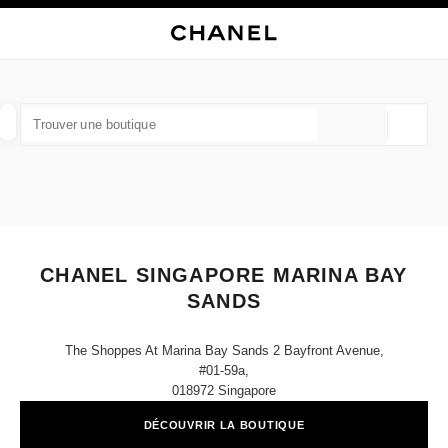
VER LE MODE CONTRASTE ÉLEVÉ
FERMER LA FICHE BOUTIQUE CHANEL SINGAPORE MARINA BAY SANDS
navigation principale
Rechercher
Mo
Pan
navigation principale
TROUVER UNE BOUTIQUE
Géoloca
Les suggestions sont affichées sous cette barre de recherche
0 suggestions disponibles
MODE
LUNETTES
HORLOGERIE ET JOAILLERIE
filtrer les résultats par :
filtres
CHANEL SINGAPORE MARINA BAY
SANDS
The Shoppes At Marina Bay Sands 2 Bayfront Avenue,
#01-59a,
018972 Singapore
DÉCOUVRIR LA BOUTIQUE