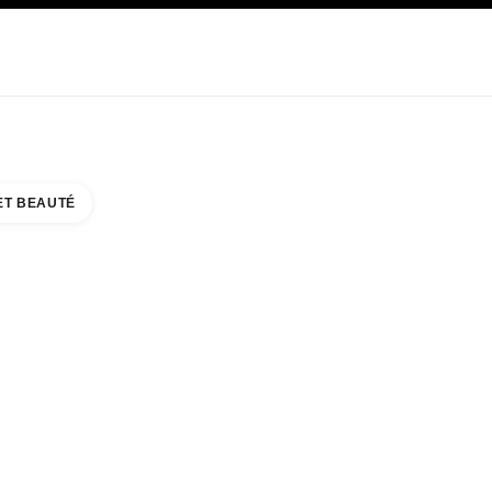
E
SOIN
ABOUT CHANEL
ET BEAUTÉ