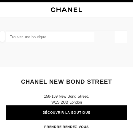
VER LE MODE CONTRASTE ÉLEVÉ
FERMER LA FICHE BOUTIQUE CHANEL NEW BOND STREET
navigation principale
Rechercher
Mo
Pan
navigation principale
TROUVER UNE BOUTIQUE
Géoloca
Les suggestions sont affichées sous cette barre de recherche
0 suggestions disponibles
MODE
LUNETTES
HORLOGERIE ET JOAILLERIE
filtrer les résultats par :
filtres
CHANEL NEW BOND STREET
158-159 New Bond Street,
W1S 2UB London
DÉCOUVRIR LA BOUTIQUE
PRENDRE RENDEZ-VOUS