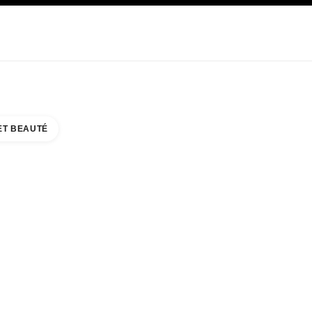
E
SOIN
ABOUT CHANEL
ET BEAUTÉ