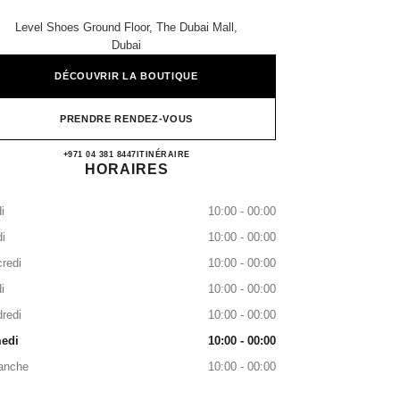
Level Shoes Ground Floor, The Dubai Mall,
Dubai
DÉCOUVRIR LA BOUTIQUE
PRENDRE RENDEZ-VOUS
CHANEL LEVEL SHOES
+971 04 381 8447
APPELER
ITINÉRAIRE
HORAIRES
i
10:00 - 00:00
i
10:00 - 00:00
redi
10:00 - 00:00
i
10:00 - 00:00
redi
10:00 - 00:00
edi
10:00 - 00:00
anche
10:00 - 00:00