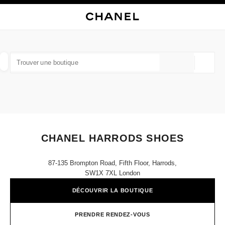
VER LE MODE CONTRASTE ÉLEVÉ
FERMER LA FICHE BOUTIQUE CHANEL HARRODS SHOES
navigation principale
Rechercher
Mo
Pan
navigation principale
TROUVER UNE BOUTIQUE
Géoloca
Les suggestions sont affichées sous cette barre de recherche
0 suggestions disponibles
MODE
LUNETTES
HORLOGERIE ET JOAILLERIE
filtrer les résultats par :
filtres
CHANEL HARRODS SHOES
87-135 Brompton Road, Fifth Floor, Harrods,
SW1X 7XL London
DÉCOUVRIR LA BOUTIQUE
PRENDRE RENDEZ-VOUS