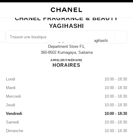
VER LE MODE CONTRASTE ÉLEVÉ
FERMER LA FICHE BOUTIQUE CHANEL FRAGRANCE & BEAUTY YAGIHASH
navigation principale
Rechercher
Mo
Pan
navigation principale
CHANEL FRAGRANCE & BEAUTY
YAGIHASHI
TROUVER UNE BOUTIQUE
Géoloca
74 Nakacho, Kumagaya-Shi, Saitama Yagihashi
Les suggestions sont affichées sous cette barre de recherche
0 suggestions disponibles
Department Store F1,
360-8502 Kumagaya, Saitama
CHANEL FRAGRANCE & B
APPELER
048-525-6805
ITINÉRAIRE
MODE
LUNETTES
HORLOGERIE ET JOAILLERIE
filtrer les résultats par :
filtres
HORAIRES
Lundi
10:00 - 18:30
Mardi
10:00 - 18:30
Mercredi
10:00 - 18:30
Jeudi
10:00 - 18:30
Vendredi
10:00 - 18:30
Samedi
10:00 - 18:30
Dimanche
10:00 - 18:30