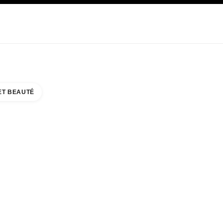
E
SOIN
ABOUT CHANEL
ET BEAUTÉ
O