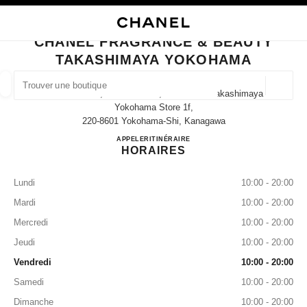
VER LE MODE CONTRASTE ÉLEVÉ
FERMER LA FICHE BOUTIQUE CHANEL FRAGRANCE & BEAUTY TAKASH
navigation principale
Rechercher
Mo
Pan
navigation principale
CHANEL FRAGRANCE & BEAUTY
TAKASHIMAYA YOKOHAMA
TROUVER UNE BOUTIQUE
Géoloca
1 Chome-6-31, Minamisaiwai, Nishi-Ward Takashimaya
Les suggestions sont affichées sous cette barre de recherche
0 suggestions disponibles
Yokohama Store 1f,
220-8601 Yokohama-Shi, Kanagawa
CHANEL FRAGRANCE & 
APPELER
045-311-5519
ITINÉRAIRE
MODE
LUNETTES
HORLOGERIE ET JOAILLERIE
filtrer les résultats par :
filtres
HORAIRES
Lundi
10:00 - 20:00
Mardi
10:00 - 20:00
Mercredi
10:00 - 20:00
Jeudi
10:00 - 20:00
Vendredi
10:00 - 20:00
Samedi
10:00 - 20:00
Dimanche
10:00 - 20:00