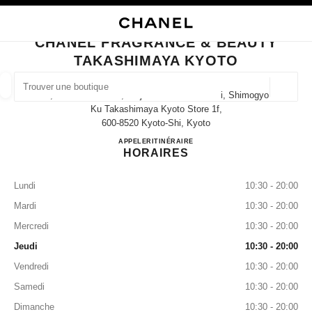
VER LE MODE CONTRASTE ÉLEVÉ
FERMER LA FICHE BOUTIQUE CHANEL FRAGRANCE & BEAUTY TAKASHI
navigation principale
Rechercher
Mo
Pan
navigation principale
CHANEL FRAGRANCE & BEAUTY
TAKASHIMAYA KYOTO
TROUVER UNE BOUTIQUE
Géoloca
52, Nishiiru Shincho, Shijo-Dori Kawaramachi, Shimogyo-
Les suggestions sont affichées sous cette barre de recherche
0 suggestions disponibles
Ku Takashimaya Kyoto Store 1f,
600-8520 Kyoto-Shi, Kyoto
CHANEL FRAGRANCE & 
APPELER
075-222-5040
ITINÉRAIRE
MODE
LUNETTES
HORLOGERIE ET JOAILLERIE
filtrer les résultats par :
filtres
HORAIRES
Lundi
10:30 - 20:00
Mardi
10:30 - 20:00
Mercredi
10:30 - 20:00
Jeudi
10:30 - 20:00
Vendredi
10:30 - 20:00
Samedi
10:30 - 20:00
Dimanche
10:30 - 20:00