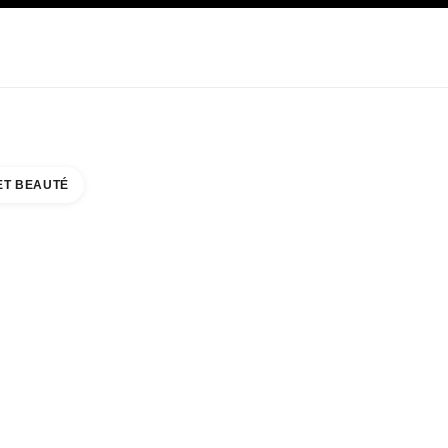
E
SOIN
ABOUT CHANEL
ET BEAUTÉ
N