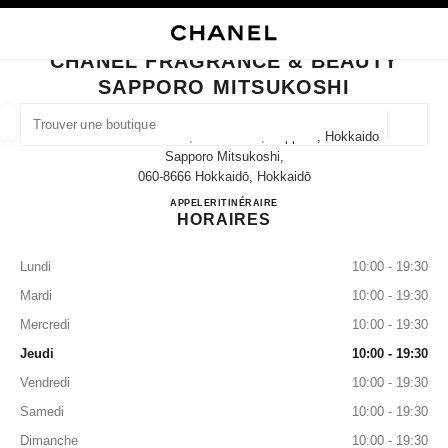
VER LE MODE CONTRASTE ÉLEVÉ
FERMER LA FICHE BOUTIQUE CHANEL FRAGRANCE & BEAUTY SAPPORO
navigation principale
Rechercher
Mo
Pan
navigation principale
CHANEL FRAGRANCE & BEAUTY
SAPPORO MITSUKOSHI
TROUVER UNE BOUTIQUE
Géoloca
3-8 Minami 1 Jōnishi, Chuo Ward, Sapporo, Hokkaido
Les suggestions sont affichées sous cette barre de recherche
0 suggestions disponibles
Sapporo Mitsukoshi,
060-8666 Hokkaidō, Hokkaidō
CHANEL FRAGRANCE & B
APPELER
011-221-5829
ITINÉRAIRE
MODE
LUNETTES
HORLOGERIE ET JOAILLERIE
filtrer les résultats par :
filtres
HORAIRES
Lundi
10:00 - 19:30
Mardi
10:00 - 19:30
Mercredi
10:00 - 19:30
Jeudi
10:00 - 19:30
Vendredi
10:00 - 19:30
Samedi
10:00 - 19:30
Dimanche
10:00 - 19:30