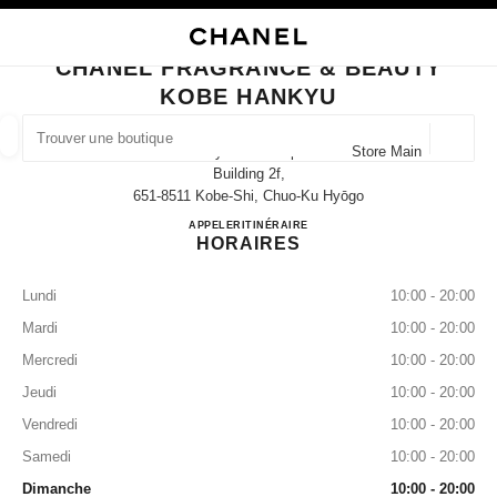
VER LE MODE CONTRASTE ÉLEVÉ
FERMER LA FICHE BOUTIQUE CHANEL FRAGRANCE & BEAUTY KOBE HA
navigation principale
Rechercher
Mo
Pan
navigation principale
CHANEL FRAGRANCE & BEAUTY
KOBE HANKYU
TROUVER UNE BOUTIQUE
Géoloca
8-1-8 Onoe-Dori Hankyu Kobe Department Store Main
Les suggestions sont affichées sous cette barre de recherche
0 suggestions disponibles
Building 2f,
651-8511 Kobe-Shi, Chuo-Ku Hyōgo
CHANEL FRAGRANCE & 
APPELER
078-251-2875
ITINÉRAIRE
MODE
LUNETTES
HORLOGERIE ET JOAILLERIE
filtrer les résultats par :
filtres
HORAIRES
Lundi
10:00 - 20:00
Mardi
10:00 - 20:00
Mercredi
10:00 - 20:00
Jeudi
10:00 - 20:00
Vendredi
10:00 - 20:00
Samedi
10:00 - 20:00
Dimanche
10:00 - 20:00