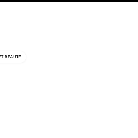
E
SOIN
ABOUT CHANEL
ET BEAUTÉ