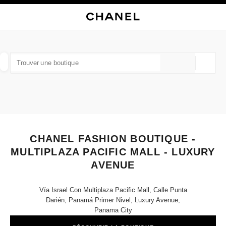
VER LE MODE CONTRASTE ÉLEVÉ
FERMER LA FICHE BOUTIQUE CHANEL FASHION BOUTIQUE - MULTIPLAZA
navigation principale
Rechercher
Mo
Pan
navigation principale
TROUVER UNE BOUTIQUE
Géoloca
Les suggestions sont affichées sous cette barre de recherche
0 suggestions disponibles
MODE
LUNETTES
HORLOGERIE ET JOAILLERIE
filtrer les résultats par :
filtres
CHANEL FASHION BOUTIQUE -
MULTIPLAZA PACIFIC MALL - LUXURY
AVENUE
Vía Israel Con Multiplaza Pacific Mall, Calle Punta
Darién, Panamá Primer Nivel, Luxury Avenue,
Panama City