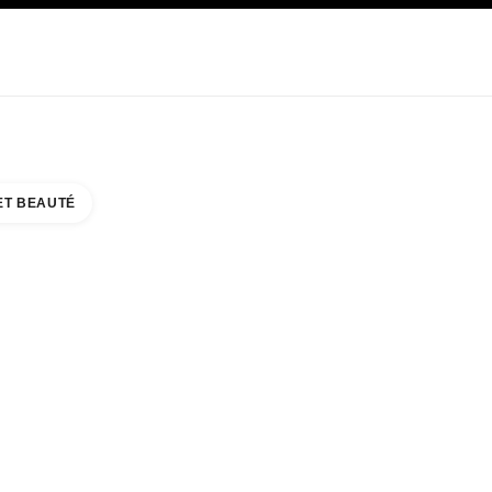
E
SOIN
ABOUT CHANEL
ET BEAUTÉ