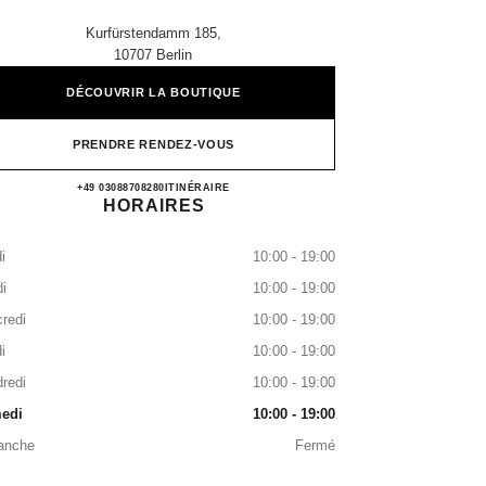
Kurfürstendamm 185,
10707 Berlin
DÉCOUVRIR LA BOUTIQUE
PRENDRE RENDEZ-VOUS
CHANEL BERLIN
+49 03088708280
APPELER
ITINÉRAIRE
HORAIRES
i
10:00 - 19:00
i
10:00 - 19:00
redi
10:00 - 19:00
i
10:00 - 19:00
redi
10:00 - 19:00
edi
10:00 - 19:00
anche
Fermé