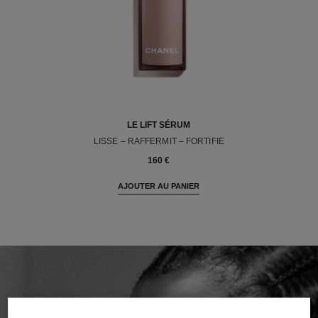
LE LIFT SÉRUM
LISSE – RAFFERMIT – FORTIFIE
Réf. 141960
160 €
AJOUTER AU PANIER