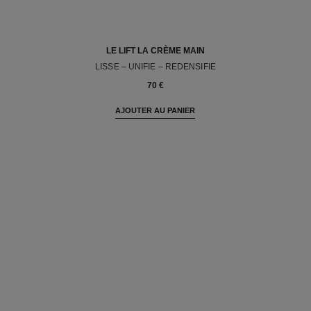
LE LIFT LA CRÈME MAIN
LISSE – UNIFIE – REDENSIFIE
Réf. 141640
70 €
AJOUTER AU PANIER
Retour vers LISSER