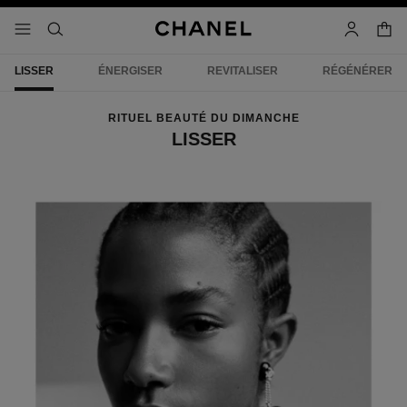
iver le mode contraste élevé
panier
menu principal de navigation
- navigation principale
rechercher
mon compt
LISSER
ÉNERGISER
REVITALISER
RÉGÉNÉRER
RITUEL BEAUTÉ DU DIMANCHE
LISSER