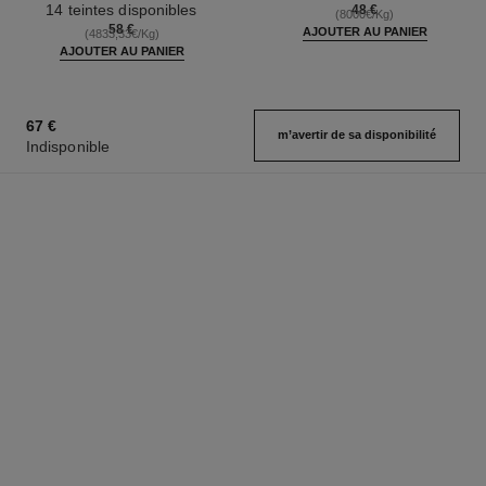
14 teintes disponibles
48 €
(8000€/Kg)
58 €
AJOUTER AU PANIER
(4833,33€/Kg)
AJOUTER AU PANIER
67 €
m’avertir de sa disponibilité
Indisponible