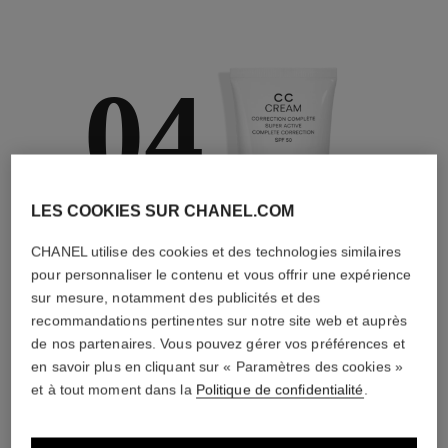
04
LES COOKIES SUR CHANEL.COM
PRENDRE SOIN
CHANEL utilise des cookies et des technologies similaires
Avec des crèmes de
jour et de nuit, des
pour personnaliser le contenu et vous offrir une expérience
écrans solaires, des
sur mesure, notamment des publicités et des
brumes anti-pollution
recommandations pertinentes sur notre site web et auprès
de nos partenaires. Vous pouvez gérer vos préférences et
en savoir plus en cliquant sur « Paramètres des cookies »
et à tout moment dans la
Politique de confidentialité
.
4
/
4