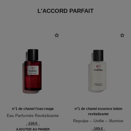
L'ACCORD PARFAIT
n°1 de chanel l'eau rouge
n°1 de chanel essence lotion
revitalisante
Eau Parfumée Revitalisante
Réf. 140680
Repulpe – Unifie – Illumine
120 €
(1200€/L)
Réf. 140650
105 €
AJOUTER AU PANIER
(1050€/L)