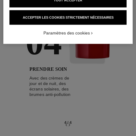
TOUT ACCEPTER
ACCEPTER LES COOKIES STRICTEMENT NÉCESSAIRES
04
Paramètres des cookies
PRENDRE SOIN
Avec des crèmes de
jour et de nuit, des
écrans solaires, des
brumes anti-pollution
4
/
4