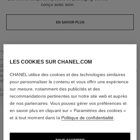
conçu avec soin.
EN SAVOIR PLUS
* Proportion d’ingrédients et dérivés naturels calculée selon la norme ISO 16128.
Revenir au titre↩
** Estimation réalisée en Juillet 2024 selon la méthode publiée par le GIEC en
LES COOKIES SUR CHANEL.COM
2013 et la norme ISO 14067. Périmètre d'analyse : fabrication des ingrédients
cosmétiques et des composants d’emballage, production, distribution, l’utilisation
CHANEL utilise des cookies et des technologies similaires
du produit (si pertinent pour le produit) et fin de vie de l’emballage. Méthodologie
vérifiée par Bureau Veritas.
pour personnaliser le contenu et vous offrir une expérience
sur mesure, notamment des publicités et des
Revenir au titre↩
La section AU CŒUR DU PRODUIT a été établie sur la base d’informations
collectées et validées en juillet 2024.
recommandations pertinentes sur notre site web et auprès
de nos partenaires. Vous pouvez gérer vos préférences et
en savoir plus en cliquant sur « Paramètres des cookies »
et à tout moment dans la
Politique de confidentialité
.
la routine dédiée