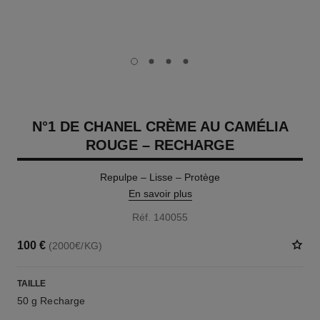
carousel dot
carousel dot
carousel dot
carousel dot
N°1 DE CHANEL CRÈME AU CAMÉLIA
ROUGE – RECHARGE
Repulpe – Lisse – Protège
En savoir plus
Réf. 140055
100 €
(2000€/KG)
TAILLE
50 g Recharge