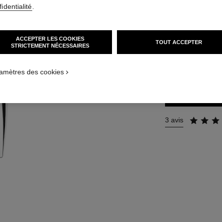
identialité
.
Réf. 133520
74 €
(493,33€/L)
ACCEPTER LES COOKIES
TOUT ACCEPTER
STRICTEMENT NÉCESSAIRES
TAILLE
150 ml
amètres des cookies
3 avis