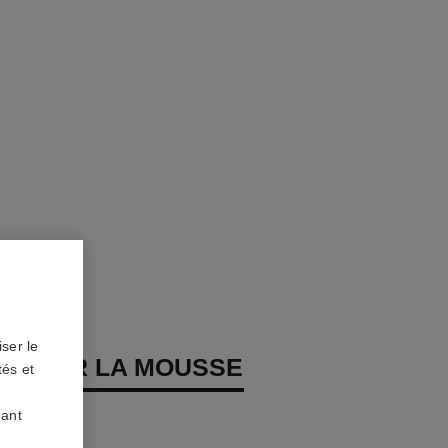
ser le
REMIER LA MOUSSE
tés et
uant
 Clarté