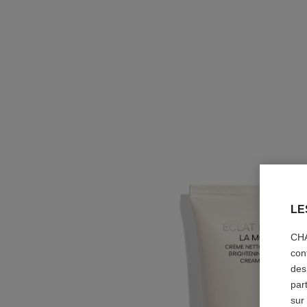
LE
CHA
con
des
par
sur