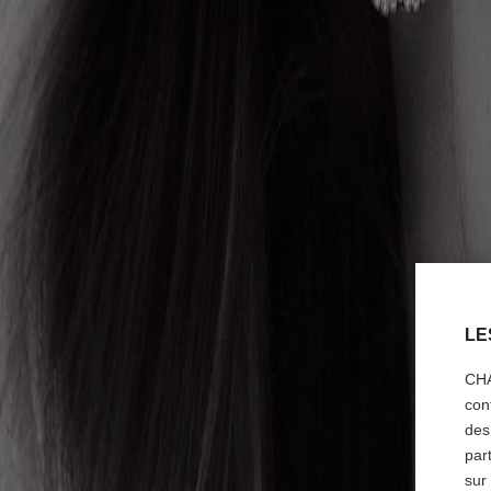
LE
CHA
con
des
par
sur