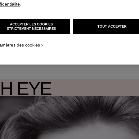
identialité
.
ACCEPTER LES COOKIES
TOUT ACCEPTER
STRICTEMENT NÉCESSAIRES
amètres des cookies
UN SOIN ANTI-ÂGE QUI SE VOIT
 ANTI-ÂGE AUX FORMULES HAUTE PERFORMANCE POUR LISSER ET 
SH EYE