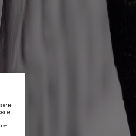
ser le
tés et
uant