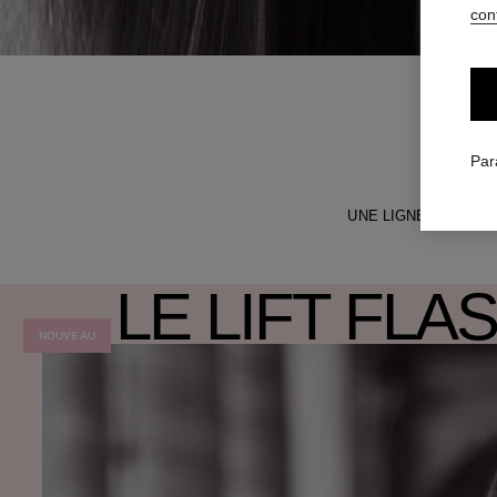
conf
Le lift
Par
UNE LIGNE DE SOIN
LE LIFT FLA
NOUVEAU