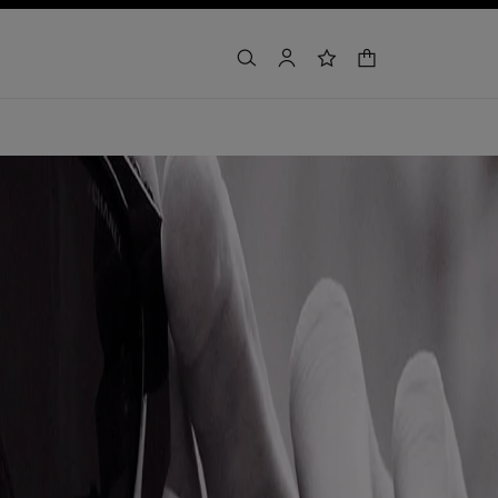
panier
rechercher
mon compte
liste de souhaits