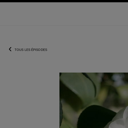
pale
activer le mode contraste élevé
‹
TOUS LES ÉPISODES