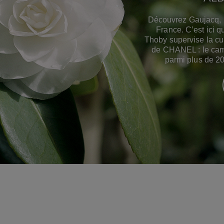
Découvrez Gaujacq, u
France. C’est ici q
Thoby supervise la cu
de CHANEL : le camé
parmi plus de 2