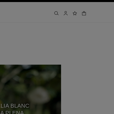
panier
rechercher
mon compte
liste de souhaits
LIA BLANC
A PLENA