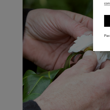
conf
Par