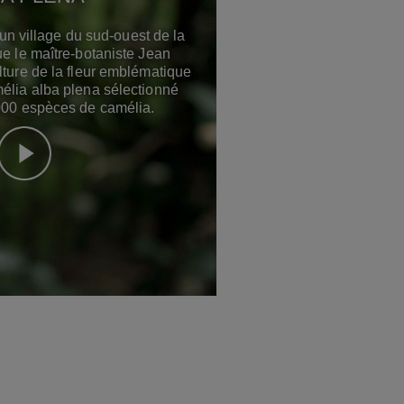
n village du sud-ouest de la
ue le maître-botaniste Jean
lture de la fleur emblématique
lia alba plena sélectionné
000 espèces de camélia.