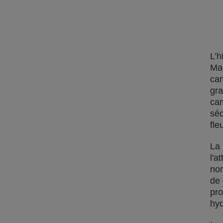
L’h
Mad
cam
gra
cam
séd
fle
La 
l'a
nom
de 
pro
hyd