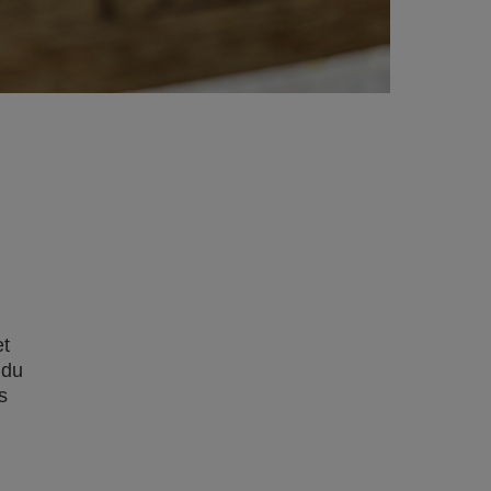
et
 du
s