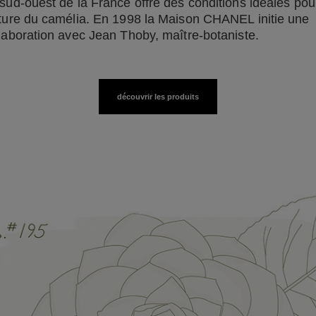
sud-ouest de la France offre des conditions idéales pou
ture du camélia. En 1998 la Maison CHANEL initie une
laboration avec Jean Thoby, maître-botaniste.
découvrir les produits