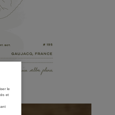
ser le
tés et
uant