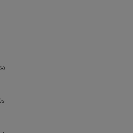
 sa
és