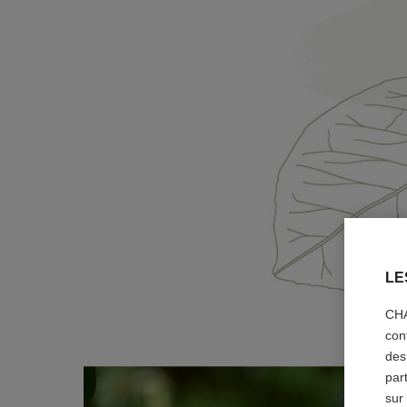
LE
CHA
con
des
par
sur