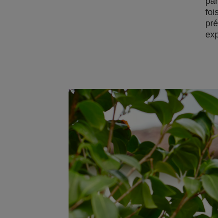
pan
foi
pré
exp