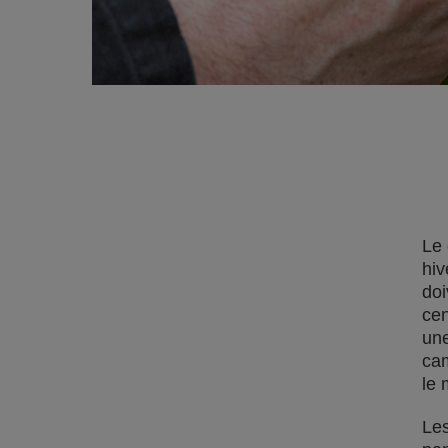
Le 
hiv
doi
cen
une
cam
le 
Les