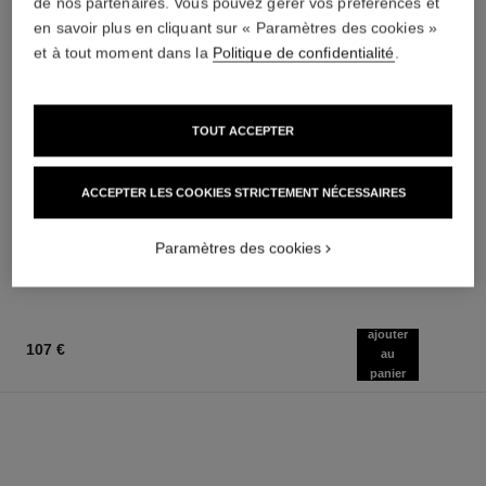
de nos partenaires. Vous pouvez gérer vos préférences et
en savoir plus en cliquant sur « Paramètres des cookies »
et à tout moment dans la
Politique de confidentialité
.
TOUT ACCEPTER
le rouge duo ultra tenue
chance
Duo Lèvres Longue Tenue
Eau de Parfum Vaporisateur
ACCEPTER LES COOKIES STRICTEMENT NÉCESSAIRES
Réf. 175174
Réf. 126520
21 teintes disponibles
à partir de
51 €
87 €
(6375€/L)
(1720€/L)
Paramètres des cookies
AJOUTER AU PANIER
AJOUTER AU PANIER
ajouter
107 €
au
panier