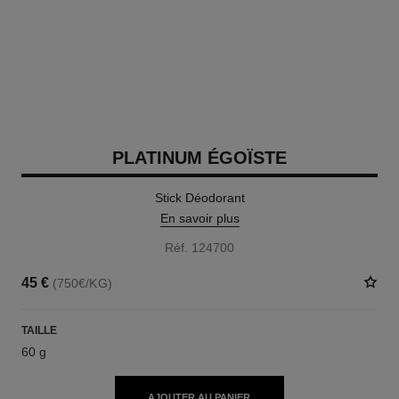
PLATINUM ÉGOÏSTE
Stick Déodorant
En savoir plus
Réf. 124700
45 €
(750€/KG)
TAILLE
60 g
AJOUTER AU PANIER