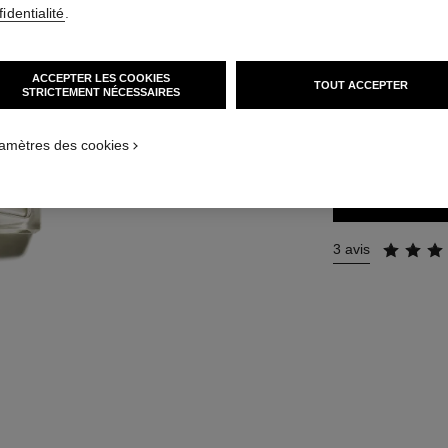
identialité
.
Réf. 123310
92 €
(1840€/L)
ACCEPTER LES COOKIES
TOUT ACCEPTER
STRICTEMENT NÉCESSAIRES
3 TAILLES DISPON
50 ml
amètres des cookies
3 avis