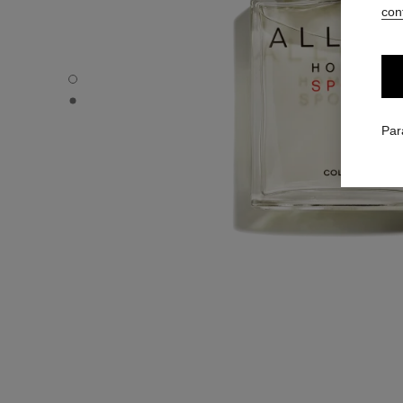
conf
ALLURE HOMME SPORT - Vue par défaut
ALLURE HOMME SPORT - Vue alternative 1
Par