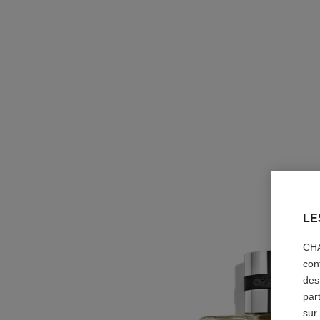
LE
CHA
con
des
par
sur