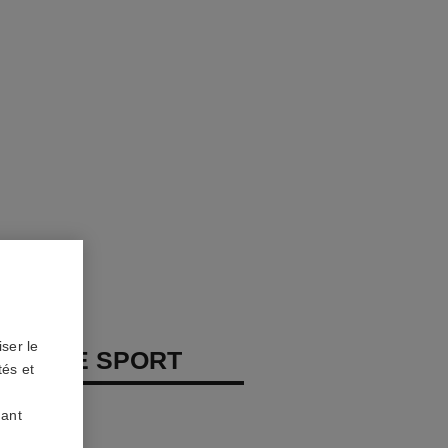
ser le
 HOMME SPORT
tés et
teur
uant